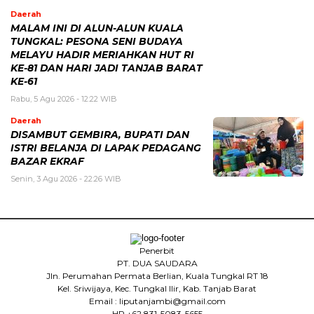
Daerah
MALAM INI DI ALUN-ALUN KUALA
TUNGKAL: PESONA SENI BUDAYA
MELAYU HADIR MERIAHKAN HUT RI
KE-81 DAN HARI JADI TANJAB BARAT
KE-61
Rabu, 5 Agu 2026 - 12:22 WIB
Daerah
DISAMBUT GEMBIRA, BUPATI DAN
ISTRI BELANJA DI LAPAK PEDAGANG
BAZAR EKRAF
Senin, 3 Agu 2026 - 22:26 WIB
Penerbit
PT. DUA SAUDARA
Jln. Perumahan Permata Berlian, Kuala Tungkal RT 18
Kel. Sriwijaya, Kec. Tungkal Ilir, Kab. Tanjab Barat
Email : liputanjambi@gmail.com
HP +62 831-5083-5655