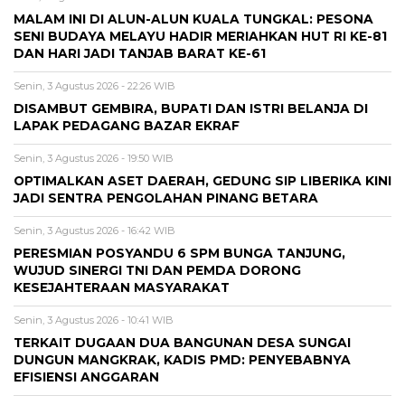
MALAM INI DI ALUN-ALUN KUALA TUNGKAL: PESONA
SENI BUDAYA MELAYU HADIR MERIAHKAN HUT RI KE-81
DAN HARI JADI TANJAB BARAT KE-61
Senin, 3 Agustus 2026 - 22:26 WIB
DISAMBUT GEMBIRA, BUPATI DAN ISTRI BELANJA DI
LAPAK PEDAGANG BAZAR EKRAF
Senin, 3 Agustus 2026 - 19:50 WIB
OPTIMALKAN ASET DAERAH, GEDUNG SIP LIBERIKA KINI
JADI SENTRA PENGOLAHAN PINANG BETARA
Senin, 3 Agustus 2026 - 16:42 WIB
PERESMIAN POSYANDU 6 SPM BUNGA TANJUNG,
WUJUD SINERGI TNI DAN PEMDA DORONG
KESEJAHTERAAN MASYARAKAT
Senin, 3 Agustus 2026 - 10:41 WIB
TERKAIT DUGAAN DUA BANGUNAN DESA SUNGAI
DUNGUN MANGKRAK, KADIS PMD: PENYEBABNYA
EFISIENSI ANGGARAN