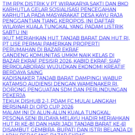
TIM RPK DISTRIK V PT WIRAKARYA SAKTI DAN BKO
KARHUTLA GELAR SOSIALISASI PENCEGAHAN
KARHUTLA PADA MASYARAKAT DESA KAYU RAJA
PENGGANTIAN TIANG KEROPOS, INI DAFTAR
WILAYAH KUALA TUNGKAL YANG PADAM LISTRIK
SABTU INI
IKUT MERIAHKAN HUT TANJAB BARAT DAN HUT RI,
PT LISE PERMAI PAMERKAN PROPERTI
PERUMAHAN DI BAZAR EKRAF
GANDENG KOMUNITAS UMKM NAIK KELAS DI
BAZAR EKRAF PESISIR 2026, KABID EKRAF: SIAP
BERKOLABORASI WUJUDKAN EKONOMI KREATIF
BERDAYA SAING
KADISNAKER TANJAB BARAT DAMPINGI WABUP
KATAMSO AUDIENSI DENGAN WAMENAKER RI,
DORONG PENGUATAN SDM DAN PERLINDUNGAN
PEKERJA
TEKUK DISHUB 2-1, PDAM FC MULAI LANGKAH
BERSINAR DI OPD CUP 2026
MALAM INI DI ALUN-ALUN KUALA TUNGKAL:
PESONA SENI BUDAYA MELAYU HADIR MERIAHKAN
HUT RI KE-81 DAN HARI JADI TANJAB BARAT KE-61
DISAMBUT GEMBIRA, BUPATI DAN ISTRI BELANJA DI