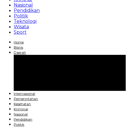
Nasional
Pendidikan
Politik
Teknologi
Wisata
Sport
Home
Bisnis
Daerah
Jakarta
Bandung
Yogyakarta
Surabaya
Bali
Medan
Palembang
Internasional
Pemerintahan
Kesehatan
Kriminal
Nasional
Pendidikan
Politik