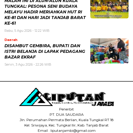
MALAM INI DI ALUN-ALUN KUALA
TUNGKAL: PESONA SENI BUDAYA
MELAYU HADIR MERIAHKAN HUT RI
KE-81 DAN HARI JADI TANJAB BARAT
KE-61
Rabu, 5 Agu 2026 - 12:22 WIB
Daerah
DISAMBUT GEMBIRA, BUPATI DAN
ISTRI BELANJA DI LAPAK PEDAGANG
BAZAR EKRAF
Senin, 3 Agu 2026 - 22:26 WIB
Penerbit
PT. DUA SAUDARA
Jln. Perumahan Permata Berlian, Kuala Tungkal RT 18
Kel. Sriwijaya, Kec. Tungkal Ilir, Kab. Tanjab Barat
Email : liputanjambi@gmail.com