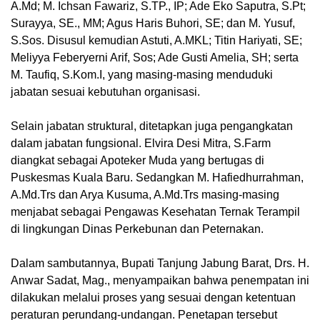
A.Md; M. Ichsan Fawariz, S.TP., IP; Ade Eko Saputra, S.Pt;
Surayya, SE., MM; Agus Haris Buhori, SE; dan M. Yusuf,
S.Sos. Disusul kemudian Astuti, A.MKL; Titin Hariyati, SE;
Meliyya Feberyerni Arif, Sos; Ade Gusti Amelia, SH; serta
M. Taufiq, S.Kom.I, yang masing-masing menduduki
jabatan sesuai kebutuhan organisasi.
Selain jabatan struktural, ditetapkan juga pengangkatan
dalam jabatan fungsional. Elvira Desi Mitra, S.Farm
diangkat sebagai Apoteker Muda yang bertugas di
Puskesmas Kuala Baru. Sedangkan M. Hafiedhurrahman,
A.Md.Trs dan Arya Kusuma, A.Md.Trs masing-masing
menjabat sebagai Pengawas Kesehatan Ternak Terampil
di lingkungan Dinas Perkebunan dan Peternakan.
Dalam sambutannya, Bupati Tanjung Jabung Barat, Drs. H.
Anwar Sadat, Mag., menyampaikan bahwa penempatan ini
dilakukan melalui proses yang sesuai dengan ketentuan
peraturan perundang-undangan. Penetapan tersebut