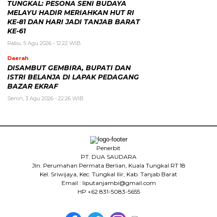
TUNGKAL: PESONA SENI BUDAYA
MELAYU HADIR MERIAHKAN HUT RI
KE-81 DAN HARI JADI TANJAB BARAT
KE-61
Rabu, 5 Agu 2026 - 12:22 WIB
Daerah
DISAMBUT GEMBIRA, BUPATI DAN
ISTRI BELANJA DI LAPAK PEDAGANG
BAZAR EKRAF
Senin, 3 Agu 2026 - 22:26 WIB
Penerbit
PT. DUA SAUDARA
Jln. Perumahan Permata Berlian, Kuala Tungkal RT 18
Kel. Sriwijaya, Kec. Tungkal Ilir, Kab. Tanjab Barat
Email : liputanjambi@gmail.com
HP +62 831-5083-5655