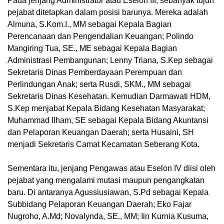
Pada jenjang Administrator atau Eselon III, sebanyak tujuh
pejabat ditetapkan dalam posisi barunya. Mereka adalah
Almuna, S.Kom.I., MM sebagai Kepala Bagian
Perencanaan dan Pengendalian Keuangan; Polindo
Mangiring Tua, SE., ME sebagai Kepala Bagian
Administrasi Pembangunan; Lenny Triana, S.Kep sebagai
Sekretaris Dinas Pemberdayaan Perempuan dan
Perlindungan Anak; serta Rusdi, SKM., MM sebagai
Sekretaris Dinas Kesehatan. Kemudian Darmawati HDM,
S.Kep menjabat Kepala Bidang Kesehatan Masyarakat;
Muhammad Ilham, SE sebagai Kepala Bidang Akuntansi
dan Pelaporan Keuangan Daerah; serta Husaini, SH
menjadi Sekretaris Camat Kecamatan Seberang Kota.
Sementara itu, jenjang Pengawas atau Eselon IV diisi oleh
pejabat yang mengalami mutasi maupun pengangkatan
baru. Di antaranya Agussiusiawan, S.Pd sebagai Kepala
Subbidang Pelaporan Keuangan Daerah; Eko Fajar
Nugroho, A.Md; Novalynda, SE., MM; Iin Kurnia Kusuma,