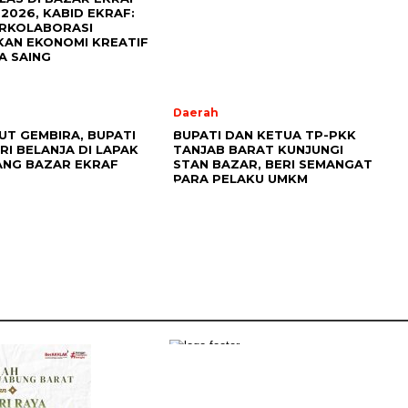
 2026, KABID EKRAF:
ERKOLABORASI
AN EKONOMI KREATIF
A SAING
Daerah
UT GEMBIRA, BUPATI
BUPATI DAN KETUA TP-PKK
RI BELANJA DI LAPAK
TANJAB BARAT KUNJUNGI
NG BAZAR EKRAF
STAN BAZAR, BERI SEMANGAT
PARA PELAKU UMKM
Penerbit
PT. DUA SAUDARA
Jln. Perumahan Permata Berlian, Kuala Tungkal RT 18