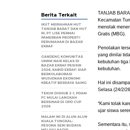
TANJAB BARAT,
Berita Terkait
Kecamatan Tung
IKUT MERIAHKAN HUT
menolak meneri
TANJAB BARAT DAN HUT
RI, PT LISE PERMAI
Gratis (MBG).
PAMERKAN PROPERTI
PERUMAHAN DI BAZAR
EKRAF
Penolakan terse
yang dinilai ti
GANDENG KOMUNITAS
UMKM NAIK KELAS DI
kebutuhan tiga 
BAZAR EKRAF PESISIR
kebutuhan.
2026, KABID EKRAF: SIAP
BERKOLABORASI
WUJUDKAN EKONOMI
Hal ini disamp
KREATIF BERDAYA SAING
Selasa (24/2/26
TEKUK DISHUB 2-1, PDAM
FC MULAI LANGKAH
BERSINAR DI OPD CUP
“Kami tolak kar
2026
ujar siswa sere
MALAM INI DI ALUN-ALUN
KUALA TUNGKAL:
Sementara itu,
PESONA SENI BUDAYA
MELAYU HADIR