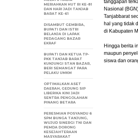
tanggapan terk
MERIAHKAN HUT RI KE-81
Nasional (BGN)
DAN HARI JADI TANJAB
BARAT KE-61
Tanjabbarat se
hal yang tidak 
DISAMBUT GEMBIRA,
BUPATI DAN ISTRI
di Kabupaten M
BELANJA DI LAPAK
PEDAGANG BAZAR
EKRAF
Hingga berita i
maupun penyele
BUPATI DAN KETUA TP-
PKK TANJAB BARAT
siswa dan orang
KUNJUNGI STAN BAZAR,
BERI SEMANGAT PARA
PELAKU UMKM
OPTIMALKAN ASET
DAERAH, GEDUNG SIP
LIBERIKA KINI JADI
SENTRA PENGOLAHAN
PINANG BETARA
PERESMIAN POSYANDU 6
SPM BUNGA TANJUNG,
WUJUD SINERGI TNI DAN
PEMDA DORONG
KESEJAHTERAAN
MASYARAKAT