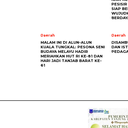
PESISIR
SIAP B
WUJUDK
BERDAY
Daerah
Daerah
MALAM INI DI ALUN-ALUN
DISAMB
KUALA TUNGKAL: PESONA SENI
DAN IST
BUDAYA MELAYU HADIR
PEDAGA
MERIAHKAN HUT RI KE-81 DAN
HARI JADI TANJAB BARAT KE-
61