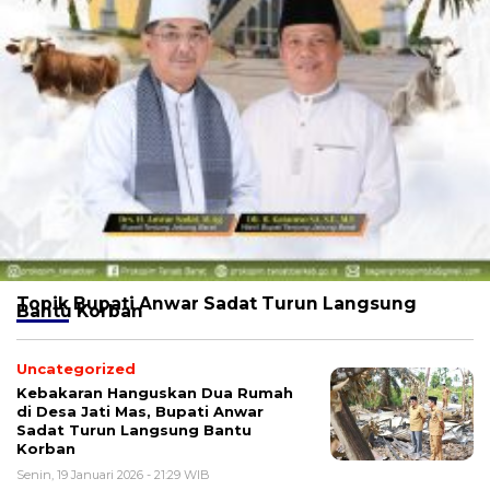
Topik
Bupati Anwar Sadat Turun Langsung
Bantu Korban
Uncategorized
Kebakaran Hanguskan Dua Rumah
di Desa Jati Mas, Bupati Anwar
Sadat Turun Langsung Bantu
Korban
Senin, 19 Januari 2026 - 21:29 WIB