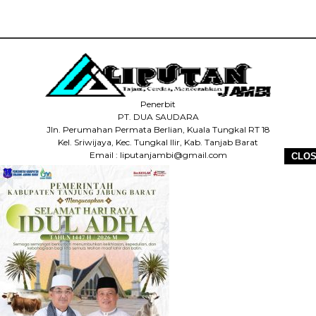
Penerbit
PT. DUA SAUDARA
Jln. Perumahan Permata Berlian, Kuala Tungkal RT 18
Kel. Sriwijaya, Kec. Tungkal Ilir, Kab. Tanjab Barat
Email : liputanjambi@gmail.com
CLO
HP +62 831-5083-5655
HOME
REDAKSI
PEDOMAN MEDIA SIBER
DISCLAIMER
INFO IKLAN
COPYRIGHT © 2026 LIPUTANJAMBI.ID - ALL RIGHTS RESERVED