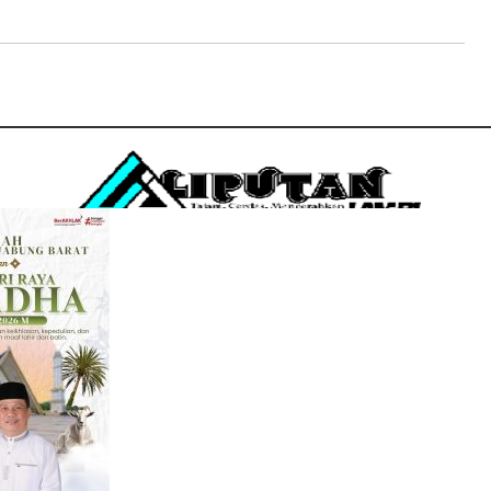
Penerbit
PT. DUA SAUDARA
Jln. Perumahan Permata Berlian, Kuala Tungkal RT 18
Kel. Sriwijaya, Kec. Tungkal Ilir, Kab. Tanjab Barat
Email : liputanjambi@gmail.com
HP +62 831-5083-5655
REDAKSI
PEDOMAN MEDIA SIBER
DISCLAIMER
INFO