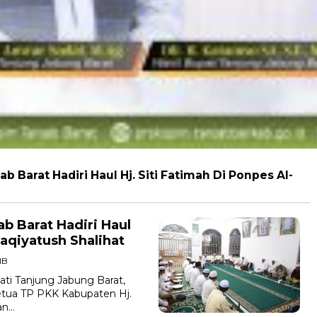
 Barat Hadiri Haul Hj. Siti Fatimah Di Ponpes Al-
b Barat Hadiri Haul
Baqiyatush Shalihat
IB
i Tanjung Jabung Barat,
Ketua TP PKK Kabupaten Hj.
an…