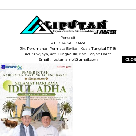
Penerbit
PT. DUA SAUDARA
Jln. Perumahan Permata Berlian, Kuala Tungkal RT 18
Kel. Sriwijaya, Kec. Tungkal Ilir, Kab. Tanjab Barat
Email : liputanjambi@gmail.com
CLO
HP +62 831-5083-5655
HOME
REDAKSI
PEDOMAN MEDIA SIBER
DISCLAIMER
INFO IKLAN
COPYRIGHT © 2026 LIPUTANJAMBI.ID - ALL RIGHTS RESERVED