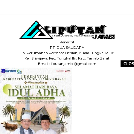
Penerbit
PT. DUA SAUDARA
Jln. Perumahan Permata Berlian, Kuala Tungkal RT 18
Kel. Sriwijaya, Kec. Tungkal Ilir, Kab. Tanjab Barat
Email : liputanjambi@gmail.com
CLO
HP +62 831-5083-5655
HOME
REDAKSI
PEDOMAN MEDIA SIBER
DISCLAIMER
INFO IKLAN
COPYRIGHT © 2026 LIPUTANJAMBI.ID - ALL RIGHTS RESERVED