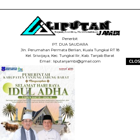
Penerbit
PT. DUA SAUDARA
Jln. Perumahan Permata Berlian, Kuala Tungkal RT 18
Kel. Sriwijaya, Kec. Tungkal Ilir, Kab. Tanjab Barat
Email : liputanjambi@gmail.com
CLO
HP +62 831-5083-5655
HOME
REDAKSI
PEDOMAN MEDIA SIBER
DISCLAIMER
INFO IKLAN
COPYRIGHT © 2026 LIPUTANJAMBI.ID - ALL RIGHTS RESERVED