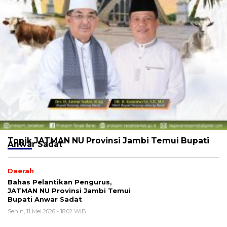
Topik
JATMAN NU Provinsi Jambi Temui Bupati
Anwar Sadat
Daerah
Bahas Pelantikan Pengurus,
JATMAN NU Provinsi Jambi Temui
Bupati Anwar Sadat
Senin, 11 Mei 2026 - 18:02 WIB