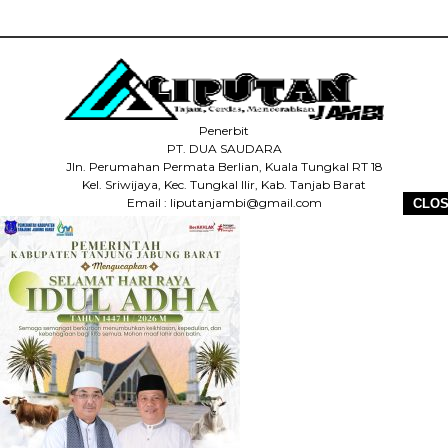
Penerbit
PT. DUA SAUDARA
Jln. Perumahan Permata Berlian, Kuala Tungkal RT 18
Kel. Sriwijaya, Kec. Tungkal Ilir, Kab. Tanjab Barat
Email : liputanjambi@gmail.com
CLO
HP +62 831-5083-5655
HOME
REDAKSI
PEDOMAN MEDIA SIBER
DISCLAIMER
INFO IKLAN
COPYRIGHT © 2026 LIPUTANJAMBI.ID - ALL RIGHTS RESERVED