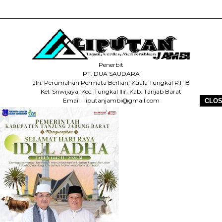
Penerbit
PT. DUA SAUDARA
Jln. Perumahan Permata Berlian, Kuala Tungkal RT 18
Kel. Sriwijaya, Kec. Tungkal Ilir, Kab. Tanjab Barat
Email : liputanjambi@gmail.com
CLO
HP +62 831-5083-5655
HOME
REDAKSI
PEDOMAN MEDIA SIBER
DISCLAIMER
INFO IKLAN
COPYRIGHT © 2026 LIPUTANJAMBI.ID - ALL RIGHTS RESERVED