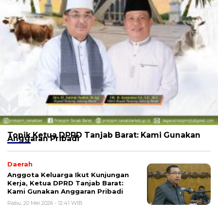
Topik
Ketua DPRD Tanjab Barat: Kami Gunakan
Anggaran Pribadi
Daerah
Anggota Keluarga Ikut Kunjungan
Kerja, Ketua DPRD Tanjab Barat:
Kami Gunakan Anggaran Pribadi
Rabu, 20 Mei 2026 - 12:41 WIB