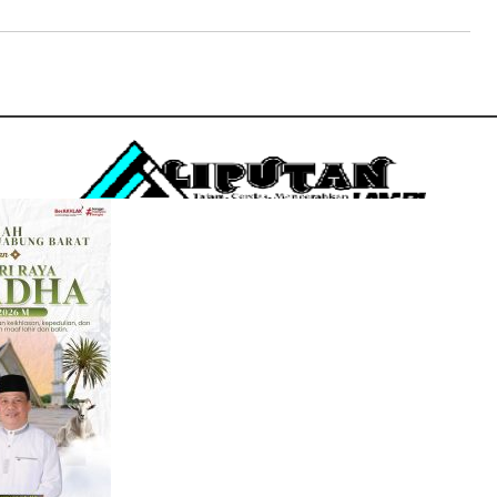
Penerbit
PT. DUA SAUDARA
Jln. Perumahan Permata Berlian, Kuala Tungkal RT 18
Kel. Sriwijaya, Kec. Tungkal Ilir, Kab. Tanjab Barat
Email : liputanjambi@gmail.com
HP +62 831-5083-5655
REDAKSI
PEDOMAN MEDIA SIBER
DISCLAIMER
INFO
COPYRIGHT © 2026 LIPUTANJAMBI.ID - ALL RIGHTS RESERVED