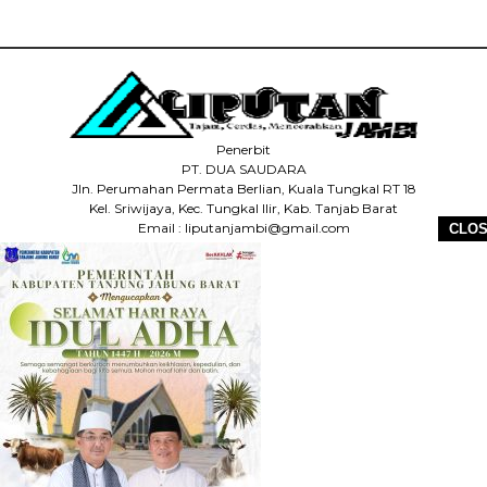
Penerbit
PT. DUA SAUDARA
Jln. Perumahan Permata Berlian, Kuala Tungkal RT 18
Kel. Sriwijaya, Kec. Tungkal Ilir, Kab. Tanjab Barat
Email : liputanjambi@gmail.com
CLO
HP +62 831-5083-5655
HOME
REDAKSI
PEDOMAN MEDIA SIBER
DISCLAIMER
INFO IKLAN
COPYRIGHT © 2026 LIPUTANJAMBI.ID - ALL RIGHTS RESERVED