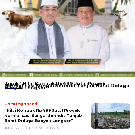
Topik
“Nilai Kontrak Rp489 Juta! Proyek
Normalisasi Sungai Serindit Tanjab Barat Diduga
Banyak Longsor”
Uncategorized
“Nilai Kontrak Rp489 Juta! Proyek
Normalisasi Sungai Serindit Tanjab
Barat Diduga Banyak Longsor”
Jumat, 27 Februari 2026 - 13:11 WIB