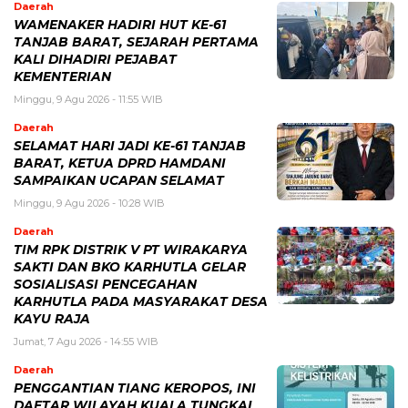
Daerah
WAMENAKER HADIRI HUT KE-61
TANJAB BARAT, SEJARAH PERTAMA
KALI DIHADIRI PEJABAT
KEMENTERIAN
Minggu, 9 Agu 2026 - 11:55 WIB
Daerah
SELAMAT HARI JADI KE-61 TANJAB
BARAT, KETUA DPRD HAMDANI
SAMPAIKAN UCAPAN SELAMAT
Minggu, 9 Agu 2026 - 10:28 WIB
Daerah
TIM RPK DISTRIK V PT WIRAKARYA
SAKTI DAN BKO KARHUTLA GELAR
SOSIALISASI PENCEGAHAN
KARHUTLA PADA MASYARAKAT DESA
KAYU RAJA
Jumat, 7 Agu 2026 - 14:55 WIB
Daerah
PENGGANTIAN TIANG KEROPOS, INI
DAFTAR WILAYAH KUALA TUNGKAL