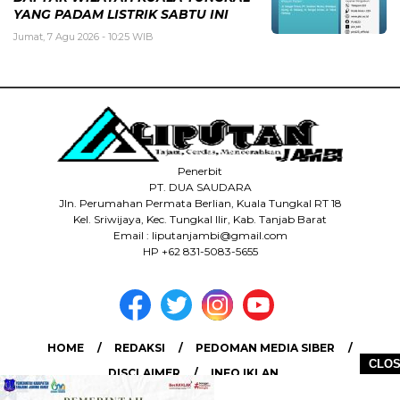
YANG PADAM LISTRIK SABTU INI
Jumat, 7 Agu 2026 - 10:25 WIB
Penerbit
PT. DUA SAUDARA
Jln. Perumahan Permata Berlian, Kuala Tungkal RT 18
Kel. Sriwijaya, Kec. Tungkal Ilir, Kab. Tanjab Barat
Email : liputanjambi@gmail.com
HP +62 831-5083-5655
HOME
REDAKSI
PEDOMAN MEDIA SIBER
CLO
DISCLAIMER
INFO IKLAN