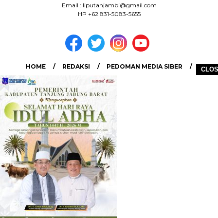
Email : liputanjambi@gmail.com
HP +62 831-5083-5655
HOME
REDAKSI
PEDOMAN MEDIA SIBER
CLO
DISCLAIMER
INFO IKLAN
COPYRIGHT © 2026 LIPUTANJAMBI.ID - ALL RIGHTS RESERVED