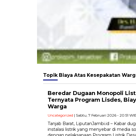
Topik
Biaya Atas Kesepakatan Warg
Beredar Dugaan Monopoli List
Ternyata Program Lisdes, Bia
Warga
Uncategorized
| Sabtu, 7 Februari 2026 - 20:51 WI
‎Tanjab Barat, LiputanJambi.id – Kabar 
instalasi listrik yang menyebar di media so
dengan pelaksanaan Program Listrik Desa 