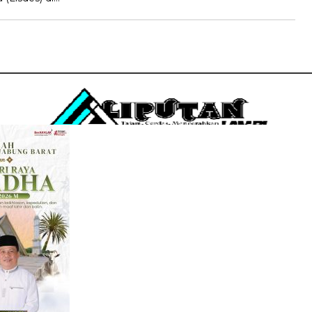
Penerbit
PT. DUA SAUDARA
Jln. Perumahan Permata Berlian, Kuala Tungkal RT 18
Kel. Sriwijaya, Kec. Tungkal Ilir, Kab. Tanjab Barat
Email : liputanjambi@gmail.com
HP +62 831-5083-5655
REDAKSI
PEDOMAN MEDIA SIBER
DISCLAIMER
INFO
COPYRIGHT © 2026 LIPUTANJAMBI.ID - ALL RIGHTS RESERVED