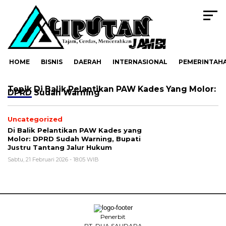
HOME
BISNIS
DAERAH
INTERNASIONAL
PEMERINTAH
Topik
Di Balik Pelantikan PAW Kades Yang Molor:
DPRD Sudah Warning
Uncategorized
Di Balik Pelantikan PAW Kades yang
Molor: DPRD Sudah Warning, Bupati
Justru Tantang Jalur Hukum
Sabtu, 21 Februari 2026 - 18:05 WIB
Penerbit
PT. DUA SAUDARA