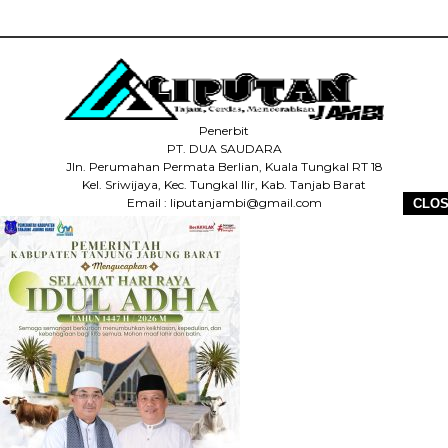
Penerbit
PT. DUA SAUDARA
Jln. Perumahan Permata Berlian, Kuala Tungkal RT 18
Kel. Sriwijaya, Kec. Tungkal Ilir, Kab. Tanjab Barat
Email : liputanjambi@gmail.com
CLO
HP +62 831-5083-5655
HOME
REDAKSI
PEDOMAN MEDIA SIBER
DISCLAIMER
INFO IKLAN
COPYRIGHT © 2026 LIPUTANJAMBI.ID - ALL RIGHTS RESERVED