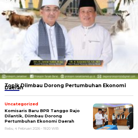
Topik
Diimbau Dorong Pertumbuhan Ekonomi
Daerah
Uncategorized
Komisaris Baru BPR Tanggo Rajo
Dilantik, Diimbau Dorong
Pertumbuhan Ekonomi Daerah
Rabu, 4 Februari 2026 - 19:20 WIB