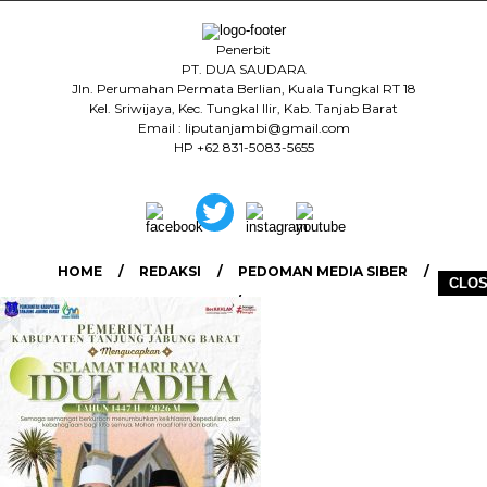
Penerbit
PT. DUA SAUDARA
Jln. Perumahan Permata Berlian, Kuala Tungkal RT 18
Kel. Sriwijaya, Kec. Tungkal Ilir, Kab. Tanjab Barat
Email : liputanjambi@gmail.com
HP +62 831-5083-5655
HOME
REDAKSI
PEDOMAN MEDIA SIBER
CLO
DISCLAIMER
INFO IKLAN
COPYRIGHT © 2026 LIPUTANJAMBI.ID - ALL RIGHTS RESERVED