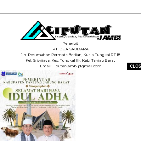
Penerbit
PT. DUA SAUDARA
Jln. Perumahan Permata Berlian, Kuala Tungkal RT 18
Kel. Sriwijaya, Kec. Tungkal Ilir, Kab. Tanjab Barat
Email : liputanjambi@gmail.com
CLO
HP +62 831-5083-5655
HOME
REDAKSI
PEDOMAN MEDIA SIBER
DISCLAIMER
INFO IKLAN
COPYRIGHT © 2026 LIPUTANJAMBI.ID - ALL RIGHTS RESERVED