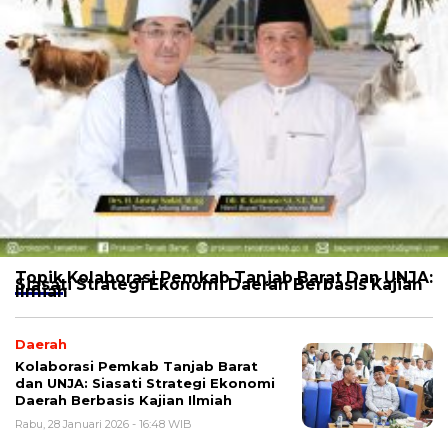
Topik
Kolaborasi Pemkab Tanjab Barat Dan UNJA:
Siasati Strategi Ekonomi Daerah Berbasis Kajian
Ilmiah
Daerah
Kolaborasi Pemkab Tanjab Barat
dan UNJA: Siasati Strategi Ekonomi
Daerah Berbasis Kajian Ilmiah
Rabu, 28 Januari 2026 - 16:48 WIB