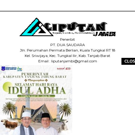
Penerbit
PT. DUA SAUDARA
Jln. Perumahan Permata Berlian, Kuala Tungkal RT 18
Kel. Sriwijaya, Kec. Tungkal Ilir, Kab. Tanjab Barat
Email : liputanjambi@gmail.com
CLO
HP +62 831-5083-5655
HOME
REDAKSI
PEDOMAN MEDIA SIBER
DISCLAIMER
INFO IKLAN
COPYRIGHT © 2026 LIPUTANJAMBI.ID - ALL RIGHTS RESERVED