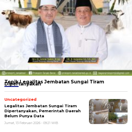
Topik
Legalitas Jembatan Sungai Tiram
Dipertanyakan
Uncategorized
Legalitas Jembatan Sungai Tiram
Dipertanyakan, Pemerintah Daerah
Belum Punya Data
Jumat, 13 Februari 2026 - 09:21 WIB