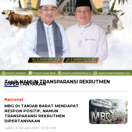
Topik
NAMUN TRANSPARANSI REKRUTMEN
DIPERTANYAKAN
Nasional
MBG DI TANJAB BARAT MENDAPAT
RESPON POSITIF, NAMUN
TRANSPARANSI REKRUTMEN
DIPERTANYAKAN
Sabtu, 31 Januari 2026 - 12:53 WIB