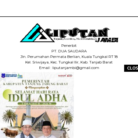
Penerbit
PT. DUA SAUDARA
Jln. Perumahan Permata Berlian, Kuala Tungkal RT 18
Kel. Sriwijaya, Kec. Tungkal Ilir, Kab. Tanjab Barat
Email : liputanjambi@gmail.com
CLO
HP +62 831-5083-5655
HOME
REDAKSI
PEDOMAN MEDIA SIBER
DISCLAIMER
INFO IKLAN
COPYRIGHT © 2026 LIPUTANJAMBI.ID - ALL RIGHTS RESERVED