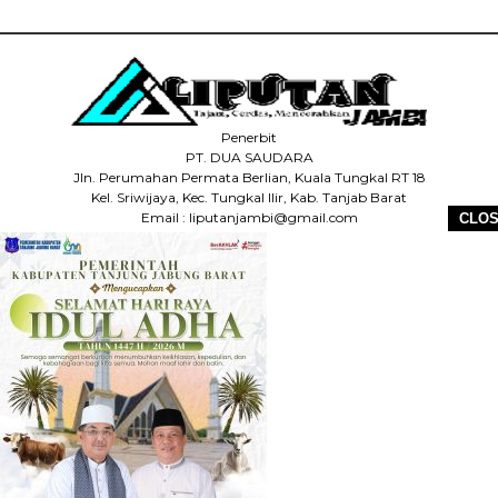
Penerbit
PT. DUA SAUDARA
Jln. Perumahan Permata Berlian, Kuala Tungkal RT 18
Kel. Sriwijaya, Kec. Tungkal Ilir, Kab. Tanjab Barat
Email : liputanjambi@gmail.com
CLO
HP +62 831-5083-5655
HOME
REDAKSI
PEDOMAN MEDIA SIBER
DISCLAIMER
INFO IKLAN
COPYRIGHT © 2026 LIPUTANJAMBI.ID - ALL RIGHTS RESERVED