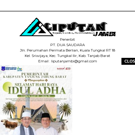
Penerbit
PT. DUA SAUDARA
Jln. Perumahan Permata Berlian, Kuala Tungkal RT 18
Kel. Sriwijaya, Kec. Tungkal Ilir, Kab. Tanjab Barat
Email : liputanjambi@gmail.com
CLO
HP +62 831-5083-5655
HOME
REDAKSI
PEDOMAN MEDIA SIBER
DISCLAIMER
INFO IKLAN
COPYRIGHT © 2026 LIPUTANJAMBI.ID - ALL RIGHTS RESERVED