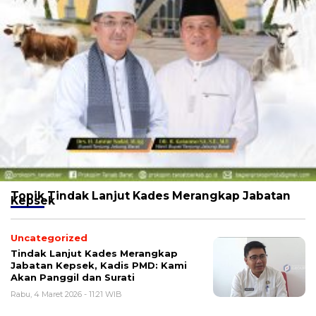
Topik
Tindak Lanjut Kades Merangkap Jabatan
Kepsek
Uncategorized
Tindak Lanjut Kades Merangkap
Jabatan Kepsek, Kadis PMD: Kami
Akan Panggil dan Surati
Rabu, 4 Maret 2026 - 11:21 WIB