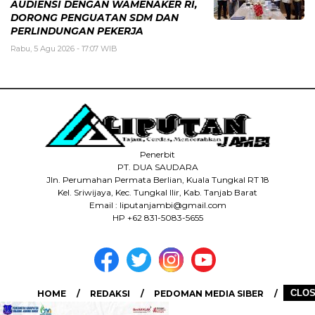
AUDIENSI DENGAN WAMENAKER RI,
DORONG PENGUATAN SDM DAN
PERLINDUNGAN PEKERJA
Rabu, 5 Agu 2026 - 17:07 WIB
Penerbit
PT. DUA SAUDARA
Jln. Perumahan Permata Berlian, Kuala Tungkal RT 18
Kel. Sriwijaya, Kec. Tungkal Ilir, Kab. Tanjab Barat
Email : liputanjambi@gmail.com
HP +62 831-5083-5655
CLO
HOME
REDAKSI
PEDOMAN MEDIA SIBER
DISCLAIMER
INFO IKLAN