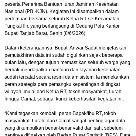
peserta Penerima Bantuan Iuran Jaminan Kesehatan
Nasional (PBI-KJN). Kegiatan ini disampaikan dalam
pertemuan bersama seluruh Ketua RT se-Kecamatan
Tungkal Ilir, yang berlangsung di Gedung Pola Kantor
Bupati Tanjab Barat, Senin (8/6/2026).
Dalam keterangannya, Bupati Anwar Sadat menjelaskan
pemutakhiran data ini sudah digulirkan sejak beberapa
bulan lalu, dengan tujuan memastikan seluruh warga yang
berhak mendapatkan bantuan dan layanan kesehatan
sudah tercatat secara resmi dalam sistem. Ia menekankan
peran strategis para pemangku kepentingan di tingkat
wilayah, mulai dari Ketua RT, tokoh masyarakat, Lurah,
hingga Camat, sebagai kunci keberhasilan kegiatan ini.
“Kami tegaskan kembali, peran Bapak/Ibu RT, tokoh
masyarakat, Lurah, dan Camat sangat penting agar data
yang dikumpulkan benar-benar valid dan sah, sebelum
nantinya difinalkan oleh Badan Pusat Statistik (BPS). Data