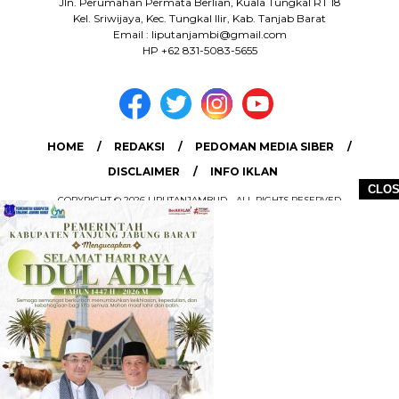
Jln. Perumahan Permata Berlian, Kuala Tungkal RT 18
Kel. Sriwijaya, Kec. Tungkal Ilir, Kab. Tanjab Barat
Email : liputanjambi@gmail.com
HP +62 831-5083-5655
HOME
REDAKSI
PEDOMAN MEDIA SIBER
DISCLAIMER
INFO IKLAN
CLO
COPYRIGHT © 2026 LIPUTANJAMBI.ID - ALL RIGHTS RESERVED