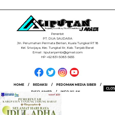
Penerbit
PT. DUA SAUDARA
Jln. Perumahan Permata Berlian, Kuala Tungkal RT 18
Kel. Sriwijaya, Kec. Tungkal Ilir, Kab. Tanjab Barat
Email : liputanjambi@gmail.com
HP +62 831-5083-5655
HOME
REDAKSI
PEDOMAN MEDIA SIBER
CLO
DISCLAIMER
INFO IKLAN
COPYRIGHT © 2026 LIPUTANJAMBI.ID - ALL RIGHTS RESERVED