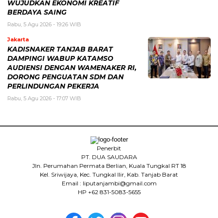
WUJUDKAN EKONOMI KREATIF
BERDAYA SAING
Rabu, 5 Agu 2026 - 19:26 WIB
Jakarta
KADISNAKER TANJAB BARAT
DAMPINGI WABUP KATAMSO
AUDIENSI DENGAN WAMENAKER RI,
DORONG PENGUATAN SDM DAN
PERLINDUNGAN PEKERJA
Rabu, 5 Agu 2026 - 17:07 WIB
Penerbit
PT. DUA SAUDARA
Jln. Perumahan Permata Berlian, Kuala Tungkal RT 18
Kel. Sriwijaya, Kec. Tungkal Ilir, Kab. Tanjab Barat
Email : liputanjambi@gmail.com
HP +62 831-5083-5655