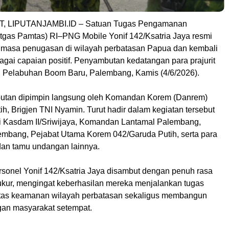
, LIPUTANJAMBI.ID – Satuan Tugas Pengamanan
tgas Pamtas) RI–PNG Mobile Yonif 142/Ksatria Jaya resmi
masa penugasan di wilayah perbatasan Papua dan kembali
ai capaian positif. Penyambutan kedatangan para prajurit
i Pelabuhan Boom Baru, Palembang, Kamis (4/6/2026).
utan dipimpin langsung oleh Komandan Korem (Danrem)
h, Brigjen TNI Nyamin. Turut hadir dalam kegiatan tersebut
i Kasdam II/Sriwijaya, Komandan Lantamal Palembang,
embang, Pejabat Utama Korem 042/Garuda Putih, serta para
 dan tamu undangan lainnya.
sonel Yonif 142/Ksatria Jaya disambut dengan penuh rasa
kur, mengingat keberhasilan mereka menjalankan tugas
itas keamanan wilayah perbatasan sekaligus membangun
an masyarakat setempat.