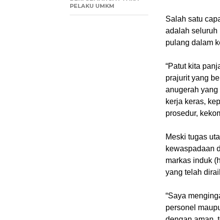
PELAKU UMKM
Salah satu capa
adalah seluruh
pulang dalam k
“Patut kita pa
prajurit yang b
anugerah yang s
kerja keras, ke
prosedur, keko
Meski tugas ut
kewaspadaan da
markas induk (
yang telah dirai
“Saya mengingat
personel maupu
dengan aman, t