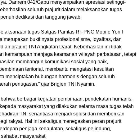
ya, Danrem 042/Gapu menyampaikan apresiasi setinggi-
keberhasilan seluruh prajurit dalam melaksanakan tugas
penuh dedikasi dan tanggung jawab.
pelaksanaan tugas Satgas Pamtas RI–PNG Mobile Yonif
a merupakan bukti nyata profesionalisme, loyalitas, dan
dian prajurit TNI Angkatan Darat. Keberhasilan ini tidak
ari kemampuan menjaga keamanan wilayah perbatasan, tetapi
rhasilan membangun komunikasi sosial yang baik,
embinaan teritorial, membantu mengatasi kesulitan
rta menciptakan hubungan harmonis dengan seluruh
erah penugasan,” ujar Brigjen TNI Nyamin.
bahwa berbagai kegiatan pembinaan, pendekatan humanis,
kepada masyarakat yang dilakukan selama masa tugas telah
hadiran TNI senantiasa menjadi solusi dan memberikan
agi rakyat. Hal ini sekaligus menegaskan peran prajurit
terdepan penjaga kedaulatan, sekaligus pelindung,
sahabat masyarakat.