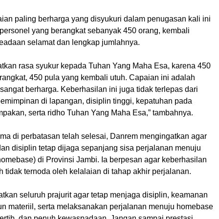
ian paling berharga yang disyukuri dalam penugasan kali ini
 personel yang berangkat sebanyak 450 orang, kembali
eadaan selamat dan lengkap jumlahnya.
njatkan rasa syukur kepada Tuhan Yang Maha Esa, karena 450
erangkat, 450 pula yang kembali utuh. Capaian ini adalah
angat berharga. Keberhasilan ini juga tidak terlepas dari
pemimpinan di lapangan, disiplin tinggi, kepatuhan pada
mpakan, serta ridho Tuhan Yang Maha Esa,” tambahnya.
ama di perbatasan telah selesai, Danrem mengingatkan agar
n disiplin tetap dijaga sepanjang sisa perjalanan menuju
homebase) di Provinsi Jambi. Ia berpesan agar keberhasilan
h tidak ternoda oleh kelalaian di tahap akhir perjalanan.
kan seluruh prajurit agar tetap menjaga disiplin, keamanan
n materiil, serta melaksanakan perjalanan menuju homebase
ertib, dan penuh kewaspadaan. Jangan sampai prestasi