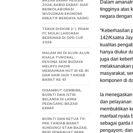
BAZAR EKRAF PESISIR
Dalam amanatn
2026, KABID EKRAF: SIAP
tingginya atas 
BERKOLABORASI
WUJUDKAN EKONOMI
negara dengan 
KREATIF BERDAYA SAING
TEKUK DISHUB 2-1, PDAM
“Keberhasilan 
FC MULAI LANGKAH
142/Ksatria Jay
BERSINAR DI OPD CUP
2026
kualitas pengab
hanya diukur d
MALAM INI DI ALUN-ALUN
KUALA TUNGKAL:
juga dari kebe
PESONA SENI BUDAYA
melaksanakan p
MELAYU HADIR
MERIAHKAN HUT RI KE-81
masyarakat, se
DAN HARI JADI TANJAB
BARAT KE-61
komponen di da
DISAMBUT GEMBIRA,
Ia menegaskan 
BUPATI DAN ISTRI
BELANJA DI LAPAK
dan pelayanan 
PEDAGANG BAZAR
EKRAF
membuktikan ke
manfaat nyata b
BUPATI DAN KETUA TP-
sebagai garda 
PKK TANJAB BARAT
KUNJUNGI STAN BAZAR,
pengayom, dan 
BERI SEMANGAT PARA