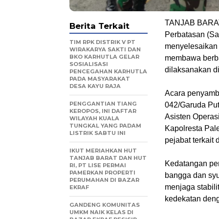
TANJAB BARAT
Berita Terkait
Perbatasan (Sa
TIM RPK DISTRIK V PT
menyelesaikan 
WIRAKARYA SAKTI DAN
BKO KARHUTLA GELAR
membawa berbag
SOSIALISASI
dilaksanakan d
PENCEGAHAN KARHUTLA
PADA MASYARAKAT
DESA KAYU RAJA
Acara penyamb
PENGGANTIAN TIANG
042/Garuda Puti
KEROPOS, INI DAFTAR
Asisten Operas
WILAYAH KUALA
TUNGKAL YANG PADAM
Kapolresta Pal
LISTRIK SABTU INI
pejabat terkait
IKUT MERIAHKAN HUT
TANJAB BARAT DAN HUT
Kedatangan per
RI, PT LISE PERMAI
PAMERKAN PROPERTI
bangga dan syu
PERUMAHAN DI BAZAR
menjaga stabil
EKRAF
kedekatan deng
GANDENG KOMUNITAS
UMKM NAIK KELAS DI