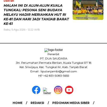
Daerah
MALAM INI DI ALUN-ALUN KUALA
TUNGKAL: PESONA SENI BUDAYA
MELAYU HADIR MERIAHKAN HUT RI
KE-81 DAN HARI JADI TANJAB BARAT
KE-61
Rabu, 5 Agu 2026 - 12:22 WIB
Penerbit
PT. DUA SAUDARA
Jln. Perumahan Permata Berlian, Kuala Tungkal RT 18
Kel. Sriwijaya, Kec. Tungkal Ilir, Kab. Tanjab Barat
Email : liputanjambi@gmail.com
HP +62 831-5083-5655
HOME
REDAKSI
PEDOMAN MEDIA SIBER