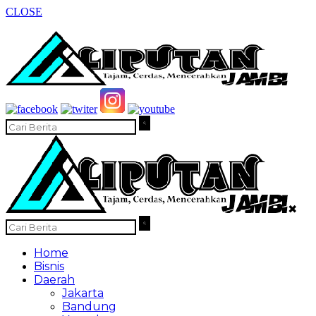
CLOSE
✖
Home
Bisnis
Daerah
Jakarta
Bandung