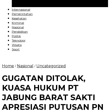
Medan
Palembang
Internasional
Pemerintahan
Kesehatan
Kriminal
Nasional
Pendidikan
Politik
Teknologi
Wisata
Sport
Home
Nasional
Uncategorized
/
/
GUGATAN DITOLAK,
KUASA HUKUM PT
JABUNG BARAT SAKTI
APRESIASI PUTUSAN PN