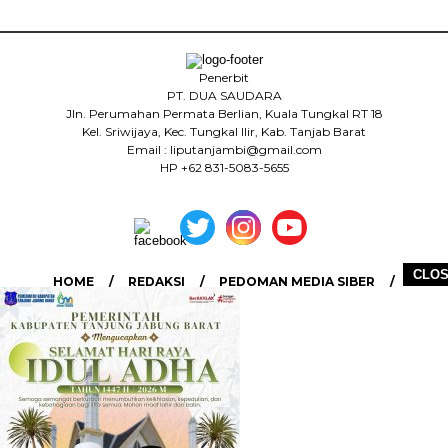
Penerbit
PT. DUA SAUDARA
Jln. Perumahan Permata Berlian, Kuala Tungkal RT 18
Kel. Sriwijaya, Kec. Tungkal Ilir, Kab. Tanjab Barat
Email : liputanjambi@gmail.com
HP +62 831-5083-5655
CLO
HOME
REDAKSI
PEDOMAN MEDIA SIBER
DISCLAIMER
INFO IKLAN
COPYRIGHT © 2026 LIPUTANJAMBI.ID - ALL RIGHTS RESERVED